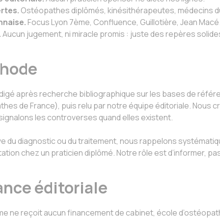
rtes.
Ostéopathes diplômés, kinésithérapeutes, médecins du
nnaise.
Focus Lyon 7ème, Confluence, Guillotière, Jean Macé
.
Aucun jugement, ni miracle promis : juste des repères solide
thode
édigé après recherche bibliographique sur les bases de réfé
hes de France), puis relu par notre équipe éditoriale. Nous c
 signalons les controverses quand elles existent.
ève du diagnostic ou du traitement, nous rappelons systémati
tion chez un praticien diplômé. Notre rôle est d’informer, pas
nce éditoriale
 ne reçoit aucun financement de cabinet, école d’ostéopath