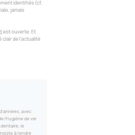
ent identifiés (cf.
ale, jamais
t
est ouverte. Et
clair de l’actualité
e d’années, avec
e l’hygiène de vie
dentaire, le
nsiste à rendre