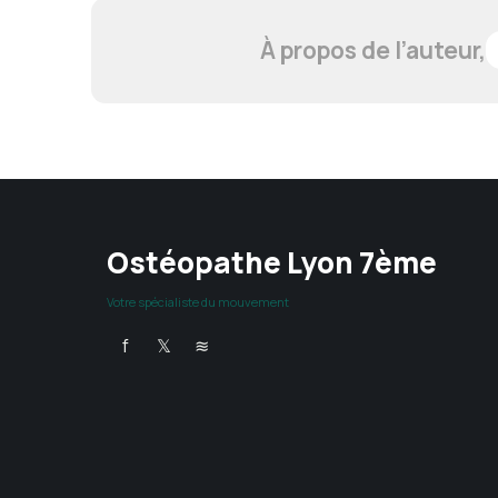
À propos de l’auteur,
Ostéopathe Lyon 7ème
Votre spécialiste du mouvement
f
𝕏
≋