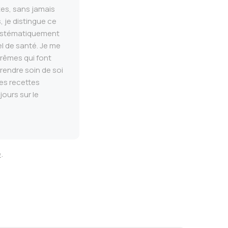
es, sans jamais
 je distingue ce
e systématiquement
el de santé. Je me
trêmes qui font
rendre soin de soi
es recettes
jours sur le
e
.