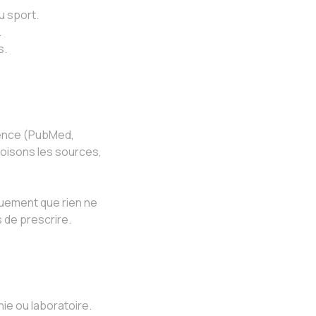
 sport.
.
s.
rence (PubMed,
roisons les sources,
quement que rien ne
 de prescrire.
ie ou laboratoire.