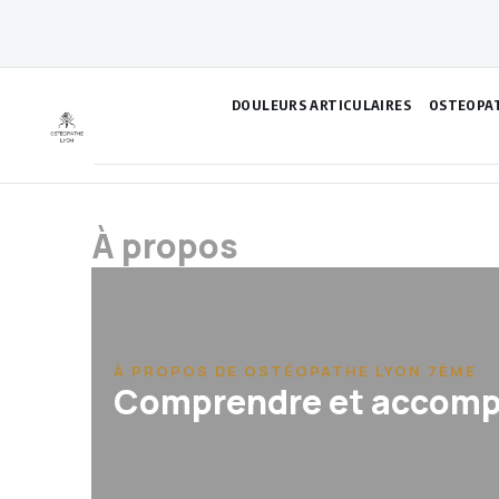
Aller
au
contenu
DOULEURS ARTICULAIRES
OSTEOPA
À propos
À PROPOS DE OSTÉOPATHE LYON 7ÈME
Comprendre et accompa