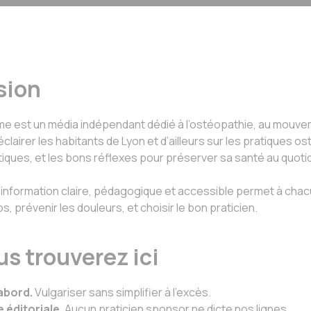
sion
 est un média indépendant dédié à l’ostéopathie, au mouvem
clairer les habitants de Lyon et d’ailleurs sur les pratiques o
iques, et les bons réflexes pour préserver sa santé au quotid
information claire, pédagogique et accessible permet à chac
 prévenir les douleurs, et choisir le bon praticien.
s trouverez ici
abord.
Vulgariser sans simplifier à l'excès.
éditoriale.
Aucun praticien sponsor ne dicte nos lignes.