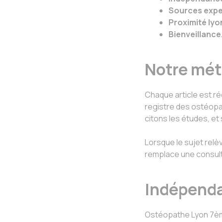
Sources expe
Proximité lyo
Bienveillance
Notre mé
Chaque article est r
registre des ostéopat
citons les études, et
Lorsque le sujet rel
remplace une consulta
Indépenda
Ostéopathe Lyon 7ème