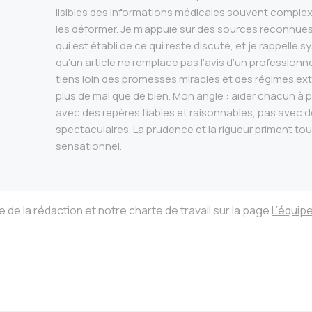
lisibles des informations médicales souvent complex
les déformer. Je m’appuie sur des sources reconnues,
qui est établi de ce qui reste discuté, et je rappell
qu’un article ne remplace pas l’avis d’un professionn
tiens loin des promesses miracles et des régimes ex
plus de mal que de bien. Mon angle : aider chacun à p
avec des repères fiables et raisonnables, pas avec d
spectaculaires. La prudence et la rigueur priment tou
sensationnel.
de la rédaction et notre charte de travail sur la page
L’équip