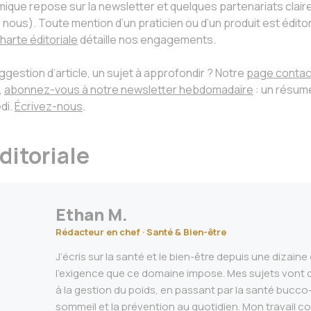
que repose sur la newsletter et quelques partenariats clairem
us). Toute mention d’un praticien ou d’un produit est éditori
harte éditoriale
détaille nos engagements.
gestion d’article, un sujet à approfondir ? Notre
page contac
,
abonnez-vous à notre newsletter hebdomadaire
: un résumé 
di.
Écrivez-nous
.
ditoriale
Ethan M.
Rédacteur en chef · Santé & Bien-être
J’écris sur la santé et le bien-être depuis une dizain
l’exigence que ce domaine impose. Mes sujets vont d
à la gestion du poids, en passant par la santé bucco-
sommeil et la prévention au quotidien. Mon travail co