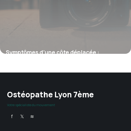
Symptômes d’une côte déplacée :
comment reconnaître et agir rapidement
2 février 2026
Ostéopathe Lyon 7ème
Votre spécialiste du mouvement
f
𝕏
≋