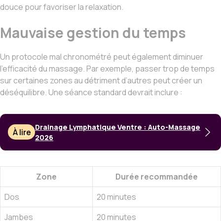
douce pour favoriser la relaxation.
Mauvaise gestion du temps
Un protocole mal chronométré peut également diminuer
l’efficacité du massage. Par exemple, passer trop de temps
sur certaines zones au détriment d’autres peut créer un
déséquilibre. Une séance standard devrait inclure :
Drainage Lymphatique Ventre : Auto-Massage
À lire
2026
Zone
Durée recommandée
Dos
20 minutes
Jambes
20 minutes