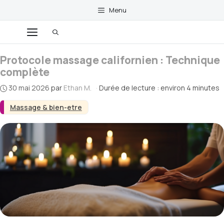
Aller
Menu
au
contenu
Menu
Protocole massage californien : Technique
complète
30 mai 2026
par
Ethan M.
·
Durée de lecture : environ 4 minutes
Massage & bien-etre