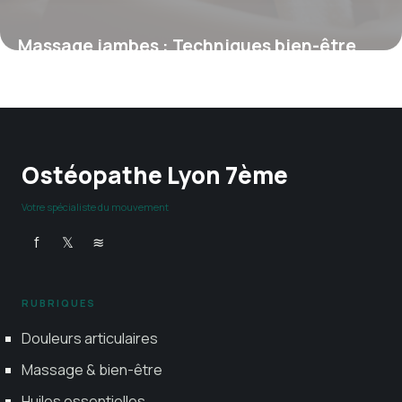
Massage jambes : Techniques bien-être
2026
3 mai 2026
Ostéopathe Lyon 7ème
Votre spécialiste du mouvement
f
𝕏
≋
RUBRIQUES
Douleurs articulaires
Massage & bien-être
Huiles essentielles