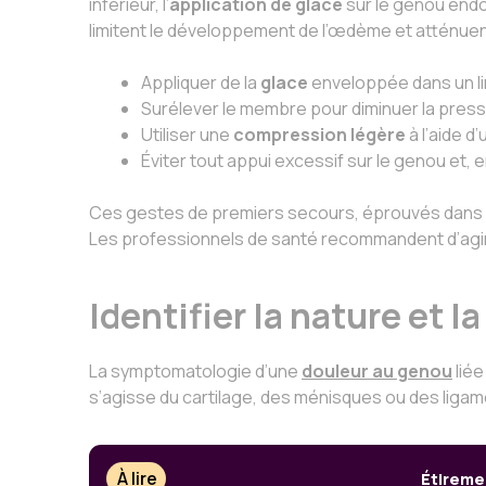
inférieur, l’
application de glace
sur le genou endolo
limitent le développement de l’œdème et atténuent
Appliquer de la
glace
enveloppée dans un li
Surélever le membre pour diminuer la pressi
Utiliser une
compression légère
à l’aide d
Éviter tout appui excessif sur le genou et, 
Ces gestes de premiers secours, éprouvés dans 
Les professionnels de santé recommandent d’agir sa
Identifier la nature et l
La symptomatologie d’une
douleur au genou
liée
s’agisse du cartilage, des ménisques ou des ligam
À lire
Étireme