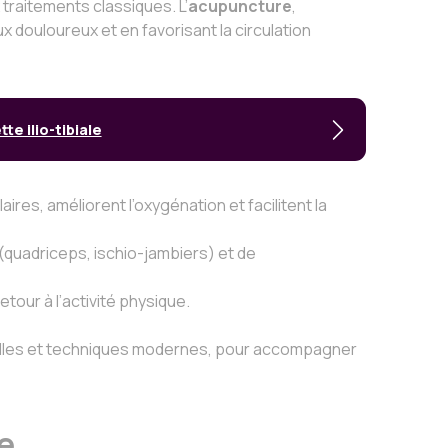
traitements classiques. L’
acupuncture
,
 douloureux et en favorisant la circulation
e ilio-tibiale
res, améliorent l’oxygénation et facilitent la
quadriceps, ischio-jambiers) et de
retour à l’activité physique.
nnelles et techniques modernes, pour accompagner
me