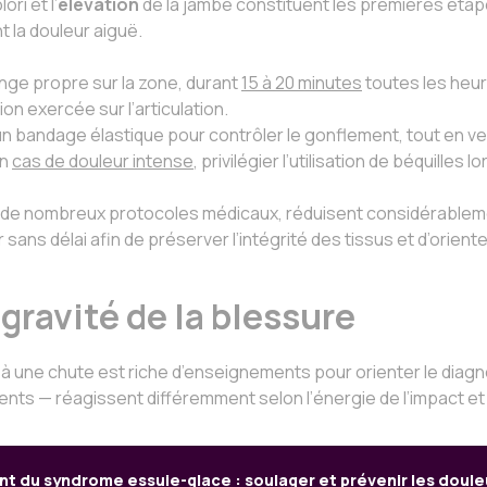
ri et l’
élévation
de la jambe constituent les premières étap
 la douleur aiguë.
nge propre sur la zone, durant
15 à 20 minutes
toutes les heur
on exercée sur l’articulation.
’un bandage élastique pour contrôler le gonflement, tout en vei
en
cas de douleur intense
, privilégier l’utilisation de béquilles
de nombreux protocoles médicaux, réduisent considérablemen
ns délai afin de préserver l’intégrité des tissus et d’oriente
a gravité de la blessure
 à une chute est riche d’enseignements pour orienter le diagno
ents — réagissent différemment selon l’énergie de l’impact e
nt du syndrome essuie-glace : soulager et prévenir les doul