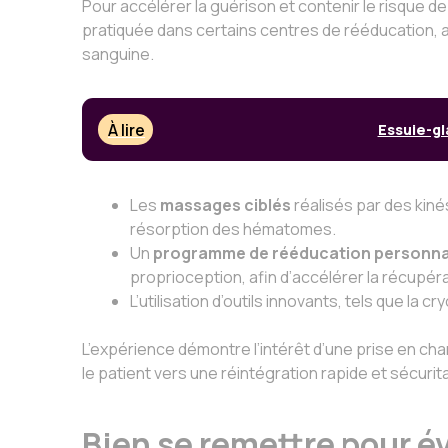
Pour accélérer la guérison et contenir le risque d
pratiquée dans certains centres de rééducation, a 
sanguine.
À lire
Essuie-gl
Les
massages ciblés
réalisés par des kinés
résorption des hématomes.
Un
programme de rééducation personna
proprioception, afin d’accélérer la récupérat
L’utilisation d’outils innovants, tels que la 
L’expérience démontre l’intérêt d’une prise en c
le patient vers une réintégration rapide et sécurit
Bien se remettre pour év