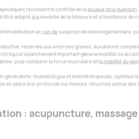
peutiques favorisent le contrôle de la
douleur et la guérison
it être adapté
à la
sévérité de la blessure et à l’existence de 
’immobilisation en
cas de
suspicion de lésion ligamentaire, p
élective, réservée aux entorses graves, aux lésions complex
in lorsqu’un épanchement important gêne la mobilité ou accent
alisée, pour restaurer la force musculaire et
la stabilité du ge
cin généraliste, rhumatologue et kinésithérapeute, optimise 
se en place d’un protocole sur mesure, structuré autour des 
ation : acupuncture, massage