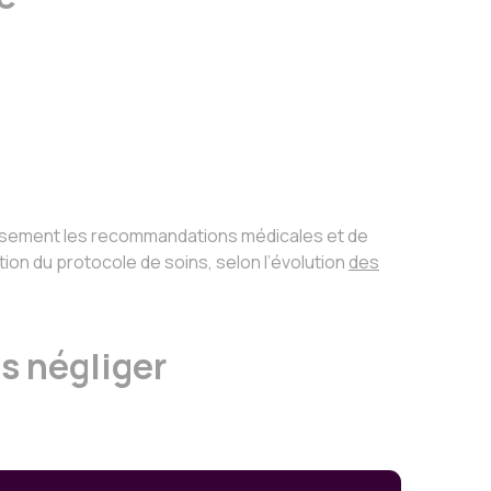
leusement les recommandations médicales et de
tion du protocole de soins, selon l’évolution
des
as négliger