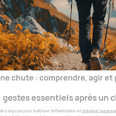
ne chute : comprendre, agir et
gestes essentiels après un c
pide s’impose pour maîtriser l’inflammation et
prévenir l’aggrava