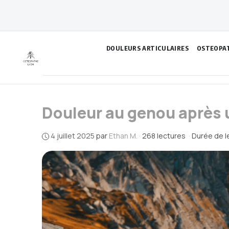
Aller
au
contenu
DOULEURS ARTICULAIRES
OSTEOPA
Douleur au genou après u
4 juillet 2025
par
Ethan M.
·
268 lectures
·
Durée de l