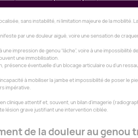
ocalisée, sans instabilité, ni limitation majeure de la mobili
anifeste par une douleur aiguë, voire une sensation de cra
à une impression de genou “lâche”, voire à une impossibilité de
ouvent une immobilisation.
ion, présence éventuelle d’un blocage articulaire ou d’un ressa
 incapacité à mobiliser la jambe et impossibilité de poser le pi
rs impérative.
 clinique attentif et, souvent, un bilan d’imagerie (radiograph
e lésion grave justifiant une intervention ciblée.
ment de la douleur au genou