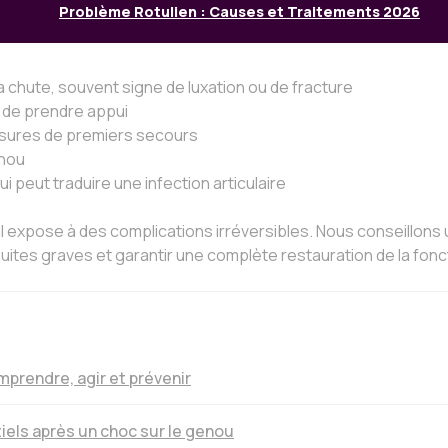
Problème Rotulien : Causes et Traitements 2026
 chute, souvent signe de luxation ou de fracture
u de prendre appui
esures de premiers secours
enou
qui peut traduire une infection articulaire
al expose à des complications irréversibles. Nous conseillons 
 suites graves et garantir une complète restauration de la fon
prendre, agir et prévenir
els après un choc sur le genou