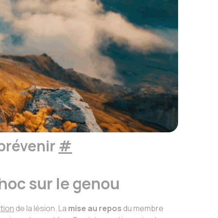
 prévenir
#
hoc sur le genou
tion
de la lésion. La
mise au repos
du membre