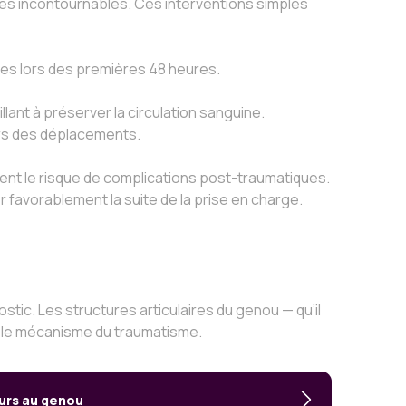
es incontournables. Ces interventions simples
es lors des premières 48 heures.
llant à préserver la circulation sanguine.
 lors des déplacements.
t le risque de complications post-traumatiques.
r favorablement la suite de la prise en charge.
stic. Les structures articulaires du genou — qu’il
t le mécanisme du traumatisme.
eurs au genou