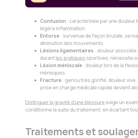
Contusion
: caractérisée par une douleur l
légère inflammation.
Entorse
: survenue de façon brutale, se m
diminution des mouvements.
Lésions ligamentaires
: douleur associée 
durant
les pratiques
sportives, nécessite s
Lésion méniscale
: douleur lors de la flex
ménisques.
Fracture
: genou très gonflé, douleur vive,
prise en charge médicale rapide devient alo
Distinguer la gravité d’une blessure
exige un examen
conditionne la suite du traitement, en écartant tout
Traitements et soulage