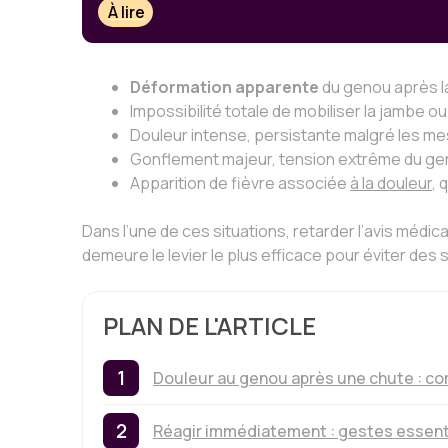
À lire
Déformation apparente
du genou après la
Impossibilité totale de mobiliser la jambe o
Douleur intense, persistante malgré les m
Gonflement majeur, tension extrême du g
Apparition de fièvre associée
à la douleur
, 
Dans l’une de ces situations, retarder l’avis médic
demeure le levier le plus efficace pour éviter des
PLAN DE L'ARTICLE
Douleur au genou après une chute : com
Réagir immédiatement : gestes essenti