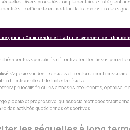
e séquelles, divers procédés complémentaires s’intègrent aux 
montré son efficacité en modulant la transmission des signaux
ace genou : Comprendre et traiter le syndrome de la bandelett
ithérapeutes spécialisés décontractent les tissus périarticulai
lisé
s’appuie sur des exercices de renforcement musculaire (
ion fonctionnelle et de limiter la récidive.
cryothérapie localisée ou les orthèses intelligentes, optimise le 
harge globale et progressive, qui associe méthodes traditio
aire des activités quotidiennes et sportives.
iter les séquelles à long ter