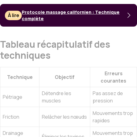
Protocole massage californien : Technique
À lire
complète
Tableau récapitulatif des
techniques
Erreurs
Technique
Objectif
courantes
Détendre les
Pas assez de
Pétriage
muscles
pression
Mouvements trop
Friction
Relâcher les nœuds
rapides
Drainage
Mouvements trop
Éliminer les toxines