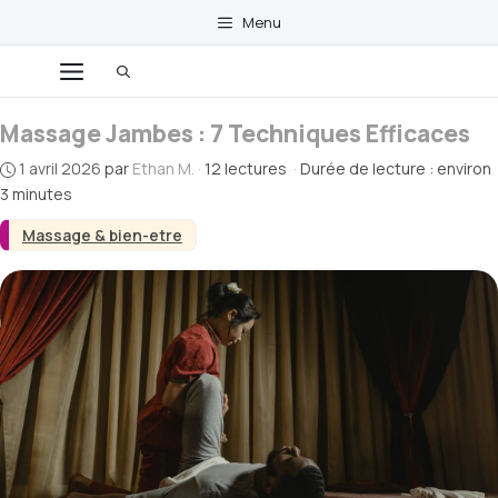
Aller
Menu
au
contenu
Menu
Massage Jambes : 7 Techniques Efficaces
1 avril 2026
par
Ethan M.
·
12 lectures
·
Durée de lecture : environ
3 minutes
Massage & bien-etre