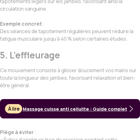
tapotements légers sur les jambes, favorisant ainsi la
circulation sanguine.
Exemple concret
:
Des séances de tapotement régulières peuvent réduire la
fatigue musculaire jusqu’à 40 % selon certaines études.
5. L’effleurage
Ce mouvement consiste à glisser doucement vos mains sur
toute la longueur des jambes, favorisant relaxation et bien-
être général.
À lire
Massage cuisse anti cellulite : Guide complet
Piège à éviter
:
– Évitez d’appliquer trop de pression pendant cette