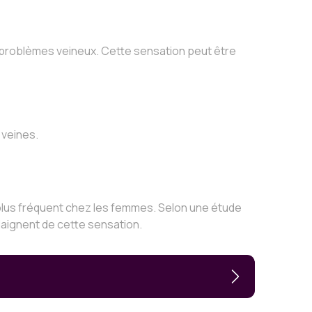
s problèmes veineux. Cette sensation peut être
 veines.
lus fréquent chez les femmes. Selon une étude
laignent de cette sensation.