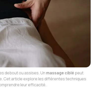
res debout ou assises. Un
massage ciblé
peut
e. Cet article explore les différentes techniques
omprendre leur efficacité.