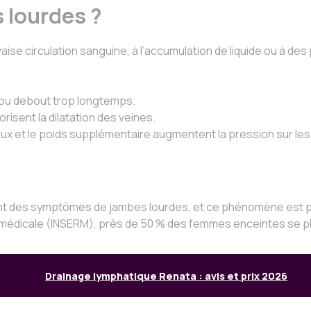
 lourdes ?
ise circulation sanguine, à l’accumulation de liquide ou à de
 ou debout trop longtemps.
isent la dilatation des veines.
 et le poids supplémentaire augmentent la pression sur les
ent des symptômes de jambes lourdes, et ce phénomène est p
rche médicale (INSERM), près de 50 % des femmes enceintes se p
Drainage lymphatique Renata : avis et prix 2026