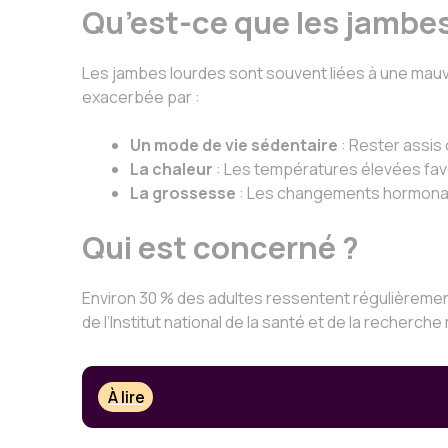
Qu’est-ce que les jambes
Les jambes lourdes sont souvent liées à une mauva
exacerbée par :
Un mode de vie sédentaire
: Rester assis
La chaleur
: Les températures élevées favor
La grossesse
: Les changements hormonaux
Qui est concerné ?
Environ 30 % des adultes ressentent régulièrem
de l’Institut national de la santé et de la reche
À lire