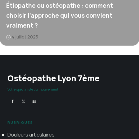
Étiopathe ou ostéopathe : comment
choisir l’approche qui vous convient
vraiment ?
4 juillet 2025
Ostéopathe Lyon 7ème
Votre spécialiste du mouvement
f
𝕏
≋
RUBRIQUES
Douleurs articulaires