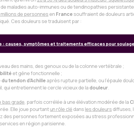
e de maladies auto-immunes ou de tendinopathies persistant
 millions de personnes
en
France
souffraient de douleurs art
ué. Ces douleurs se traduisent par :
e : causes, symptômes et traitements efficaces pour soulag
niveau des mains, des genoux ou de la colonne vertébrale ;
ilité
et gêne fonctionnelle ;
 du tendon d’Achille
après rupture partielle, ou l’épaule dou
 qui entretiennent le cercle vicieux de la
douleur
.
e bas grade
, parfois corrélée à une élévation modérée de la
C
rée. Elle joue pourtant
un rôle clé
dans
les douleurs
diffuses, 
z des personnes fortement exposées au stress professionn
 services en région parisienne.