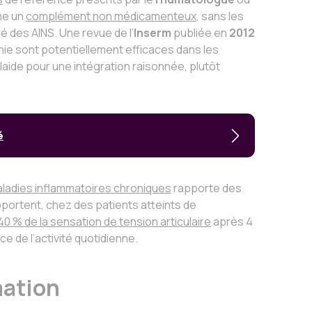
mme un
complément non médicamenteux
, sans les
é des AINS. Une revue de l’
Inserm
publiée en
2012
hie sont potentiellement efficaces dans les
laide pour une intégration raisonnée, plutôt
é
ladies inflammatoires chroniques
rapporte des
pportent, chez des patients atteints de
40 % de la sensation de tension articulaire
après 4
e de l’activité quotidienne.
mation