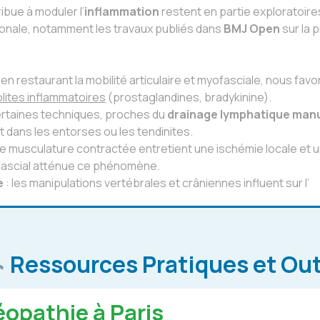
ibue à moduler l’
inflammation
restent en partie exploratoire
tionale, notamment les travaux publiés dans
BMJ Open
sur la 
 en restaurant la mobilité articulaire et myofasciale, nous fa
lites inflammatoires
(prostaglandines, bradykinine).
ertaines techniques, proches du
drainage lymphatique man
ans les entorses ou les tendinites.
e musculature contractée entretient une ischémie locale et un
ofascial atténue ce phénomène.
e
: les manipulations vertébrales et crâniennes influent sur l’
Ressources Pratiques et Out
opathie à Paris