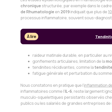
chronique
structurée, par exemple dans le cadr
de Rhumatologie
en
2019
indiquait que plus de
10
processus inflammatoire, souvent sous-diagnostiq
À lire
Tendinit
raideur matinale durable, en particulier au 
gonflements articulaires, limitation de la
mob
tendinites récidivantes, comme la
tendinite
fatigue générale et perturbation du sommeil,
Nous constatons en pratique que l’
inflammation d
inflammatoires comme l’
IL-6
, reste largement igno
musculo-squelettiques persistants observés che
publics ou les salariés de grandes entreprises de