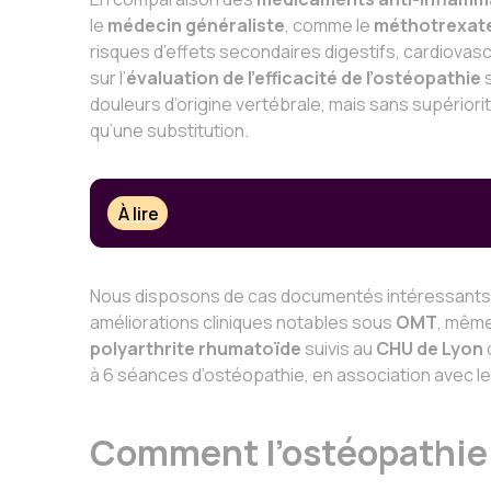
le
médecin généraliste
, comme le
méthotrexat
risques d’effets secondaires digestifs, cardiovas
sur l’
évaluation de l’efficacité de l’ostéopathie
s
douleurs d’origine vertébrale, mais sans supériori
qu’une substitution.
À lire
Nous disposons de cas documentés intéressants
améliorations cliniques notables sous
OMT
, même
polyarthrite rhumatoïde
suivis au
CHU de Lyon
o
à 6 séances d’ostéopathie, en association avec le t
Comment l’ostéopathie p