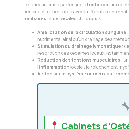
Les mécanismes par lesquels l’
ostéopathie
contr
dessinent, cohérentes avec la littérature interna
lombaires
et
cervicales
chroniques.
Amélioration de la circulation sanguine
:
nutriments, ainsi qu’un
drainage des métabo
Stimulation du drainage lymphatique
: c
résorption des œdèmes locaux, notamment d
Réduction des tensions musculaires
: un
l’
inflammation
locale ; le relâchement my
Action sur le système nerveux autonom
Cabinets d’Osté