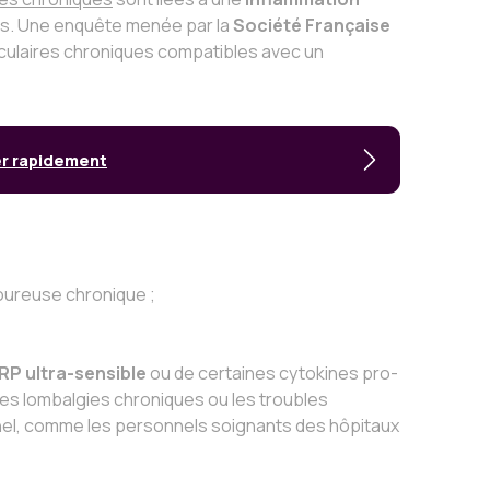
es. Une enquête menée par la
Société Française
iculaires chroniques compatibles avec un
er rapidement
loureuse chronique ;
RP ultra-sensible
ou de certaines cytokines pro-
les lombalgies chroniques ou les troubles
el, comme les personnels soignants des hôpitaux