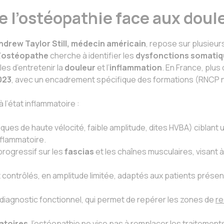
de l’ostéopathie face aux dou
ndrew Taylor Still, médecin américain
, repose sur plusieur
’
ostéopathe
cherche à identifier les
dysfonctions somati
es d’entretenir la
douleur
et l’
inflammation
. En France, plus
023
, avec un encadrement spécifique des formations (RNCP n
 l’état inflammatoire :
ques de haute vélocité, faible amplitude, dites HVBA) ciblant 
nflammatoire.
 progressif sur les
fascias
et les chaînes musculaires, visant à
contrôlés, en amplitude limitée, adaptés aux patients prése
de diagnostic fonctionnel, qui permet de repérer les zones de
re
atoires
, l’ostéopathie ne vise pas à remplacer
les traitement