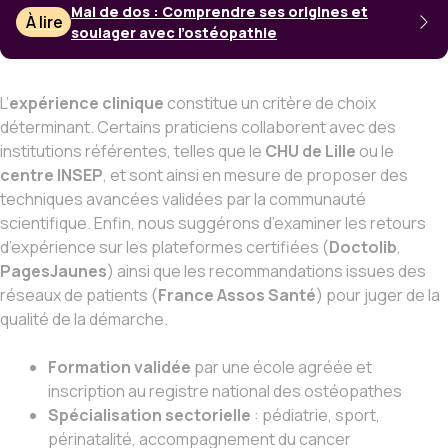
Mal de dos : Comprendre ses origines et
À lire
soulager avec l’ostéopathie
L’
expérience clinique
constitue un critère de choix
déterminant. Certains praticiens collaborent avec des
institutions référentes, telles que le
CHU de Lille
ou le
centre INSEP
, et sont ainsi en mesure de proposer des
techniques avancées validées par la communauté
scientifique. Enfin, nous suggérons d’examiner les retours
d’expérience sur les plateformes certifiées (
Doctolib
,
PagesJaunes
) ainsi que les recommandations issues des
réseaux de patients (
France Assos Santé
) pour juger de la
qualité de la démarche.
Formation validée
par une école agréée et
inscription au registre national des ostéopathes
Spécialisation sectorielle
: pédiatrie, sport,
périnatalité, accompagnement du cancer