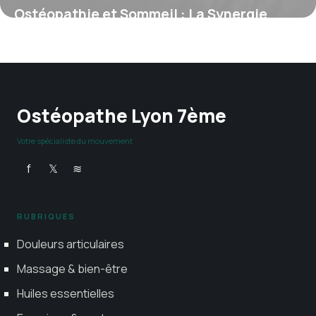
Ostéopathie et Sommeil : La Synergie
Naturelle pour des Nuits Réparatrices
4 juillet 2025
Ostéopathe Lyon 7ème
Votre spécialiste du mouvement
f
𝕏
≋
RUBRIQUES
Douleurs articulaires
Massage & bien-être
Huiles essentielles