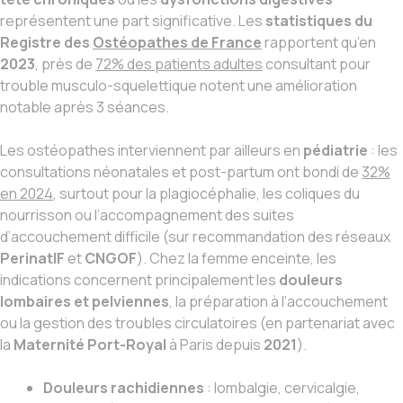
représentent une part significative. Les
statistiques du
Registre des
Ostéopathes de France
rapportent qu’en
2023
, près de
72% des patients adultes
consultant pour
trouble musculo-squelettique notent une amélioration
notable après 3 séances.
Les ostéopathes interviennent par ailleurs en
pédiatrie
: les
consultations néonatales et post-partum ont bondi de
32%
en 2024
, surtout pour la plagiocéphalie, les coliques du
nourrisson ou l’accompagnement des suites
d’accouchement difficile (sur recommandation des réseaux
PerinatIF
et
CNGOF
). Chez la femme enceinte, les
indications concernent principalement les
douleurs
lombaires et pelviennes
, la préparation à l’accouchement
ou la gestion des troubles circulatoires (en partenariat avec
la
Maternité Port-Royal
à Paris depuis
2021
).
Douleurs rachidiennes
: lombalgie, cervicalgie,