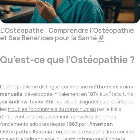
L’Ostéopathe : Comprendre l’Ostéopathie
et Ses Bénéfices pour la Santé
#
Qu’est-ce que l’Ostéopathie ?
L’ostéopathie
se distingue comme une
méthode de soins
manuelle
, développée initialement en
1874
aux États-Unis
par
Andrew Taylor Still
, qui vise à diagnostiquer et à traiter
les
troubles fonctionnels du corps humain
par le biais
d’interventions exclusivement manuelles. Selon les
fondements adoptés depuis
1963
par l’
American
Osteopathic Association
, le corps est considéré comme
une entité indissociable, où la
structure
conditionne la