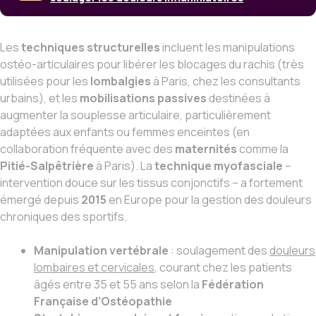
Les
techniques structurelles
incluent les manipulations
ostéo-articulaires pour libérer les blocages du rachis (très
utilisées pour les
lombalgies
à Paris, chez les consultants
urbains), et les
mobilisations passives
destinées à
augmenter la souplesse articulaire, particulièrement
adaptées aux enfants ou femmes enceintes (en
collaboration fréquente avec des
maternités
comme la
Pitié-Salpêtrière
à Paris). La
technique myofasciale
–
intervention douce sur les tissus conjonctifs – a fortement
émergé depuis
2015
en Europe pour la gestion des douleurs
chroniques des sportifs.
Manipulation vertébrale
: soulagement des
douleurs
lombaires et cervicales
, courant chez les patients
âgés entre 35 et 55 ans selon la
Fédération
Française d’Ostéopathie