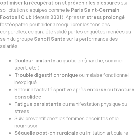
optimiser la récupération
et
prévenir les blessures
sur
sollicitation d’équipes comme le
Paris Saint-Germain
Football Club
(depuis
2021
). Après un
stress prolongé
,
l’ostéopathe peut aider à rééquilibrer les tensions
corporelles, ce qui a été validé par les enquêtes menées au
sein du groupe
Sanofi Santé
sur la performance des
salariés.
Douleur limitante
au quotidien (marche, sommeil,
sport, etc.)
Trouble digestif chronique
ou malaise fonctionnel
inexpliqué
Retour à l’activité sportive après
entorse
ou
fracture
consolidée
Fatigue persistante
ou manifestation physique du
stress
Suivi préventif chez les femmes enceintes et le
nourrisson
Séquelle post-chirurgicale
ou limitation articulaire