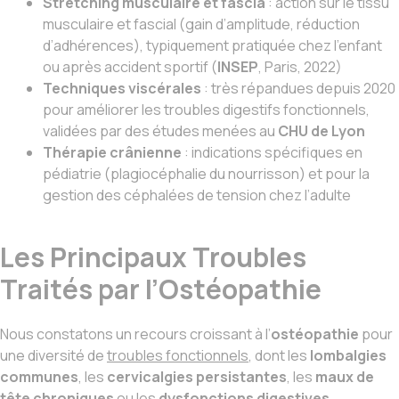
Stretching musculaire et fascia
: action sur le tissu
musculaire et fascial (gain d’amplitude, réduction
d’adhérences), typiquement pratiquée chez l’enfant
ou après accident sportif (
INSEP
, Paris, 2022)
Techniques viscérales
: très répandues depuis 2020
pour améliorer les troubles digestifs fonctionnels,
validées par des études menées au
CHU de Lyon
Thérapie crânienne
: indications spécifiques en
pédiatrie (plagiocéphalie du nourrisson) et pour la
gestion des céphalées de tension chez l’adulte
Les Principaux Troubles
Traités par l’Ostéopathie
Nous constatons un recours croissant à l’
ostéopathie
pour
une diversité de
troubles fonctionnels
, dont les
lombalgies
communes
, les
cervicalgies persistantes
, les
maux de
tête chroniques
ou les
dysfonctions digestives