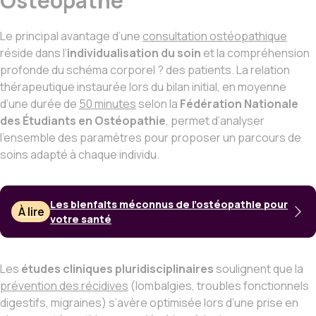
Ostéopathe
Le principal avantage d’une
consultation ostéopathique
réside dans l’
individualisation du soin
et la compréhension
profonde du schéma corporel ? des patients. La relation
thérapeutique instaurée lors du bilan initial, en moyenne
d’une durée de
50 minutes
selon la
Fédération Nationale
des Étudiants en Ostéopathie
, permet d’analyser
l’ensemble des paramètres pour proposer un parcours de
soins adapté à chaque individu.
Les bienfaits méconnus de l’ostéopathie pour
À lire
votre santé
Les
études cliniques pluridisciplinaires
soulignent que la
prévention des récidives
(lombalgies, troubles fonctionnels
digestifs, migraines) s’avère optimisée lors d’une prise en